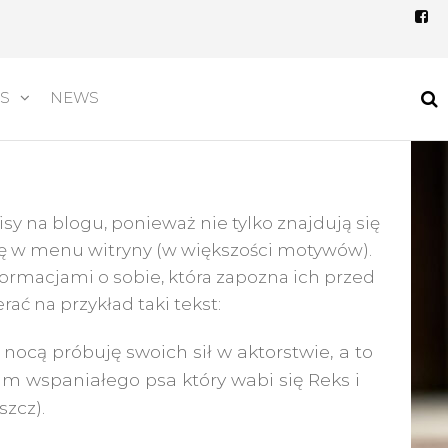
TS
NEWS
isy na blogu, ponieważ nie tylko znajdują się
ię w menu witryny (w większości motywów).
ormacjami o sobie, która zapozna ich przed
ać na przykład taki tekst:
ocą próbuję swoich sił w aktorstwie, a to
m wspaniałego psa który wabi się Reks i
szcz).