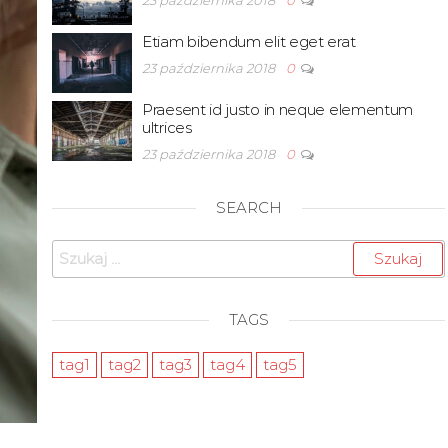
23 października 2018
0
Etiam bibendum elit eget erat
23 października 2018
0
Praesent id justo in neque elementum
ultrices
23 października 2018
0
SEARCH
Szukaj:
TAGS
tag1
tag2
tag3
tag4
tag5